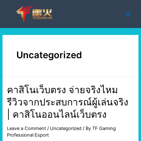
Skip
to
content
Main
Men
Uncategorized
คาสิโนเว็บตรง จ่ายจริงไหม
รีวิวจากประสบการณ์ผู้เล่นจริง
| คาสิโนออนไลน์เว็บตรง
Leave a Comment
/
Uncategorized
/ By
TF Gaming
Professional Esport