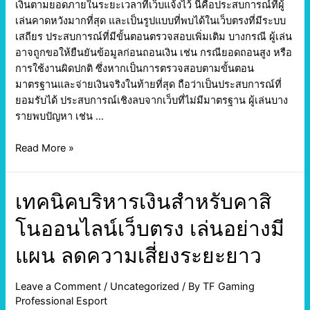
เงินตามยอดภายในระยะเวลาที่เว็บแจ้งไว้ นี่คือประสบการณ์ที่ผู้
เล่นคาดหวังมากที่สุด และเป็นรูปแบบที่พบได้ในเว็บตรงที่มีระบบ
เสถียร ประสบการณ์ที่มีขั้นตอนตรวจสอบเพิ่มเติม บางกรณี ผู้เล่น
อาจถูกขอให้ยืนยันข้อมูลก่อนถอนเงิน เช่น กรณียอดถอนสูง หรือ
การใช้งานผิดปกติ ซึ่งหากเป็นการตรวจสอบตามขั้นตอน
มาตรฐานและจ่ายเงินจริงในท้ายที่สุด ถือว่าเป็นประสบการณ์ที่
ยอมรับได้ ประสบการณ์เชิงลบจากเว็บที่ไม่มีมาตรฐาน ผู้เล่นบาง
รายพบปัญหา เช่น …
คา
Read More »
สิ
โน
เทคนิคบริหารเงินสำหรับคาสิ
เว็บ
ตรง
โนออนไลน์เว็บตรง เล่นอย่างมี
จ่าย
จริง
แผน ลดความเสี่ยงระยะยาว
ไหม
รีวิว
Leave a Comment
/
Uncategorized
/ By
TF Gaming
จาก
Professional Esport
ประสบการณ์