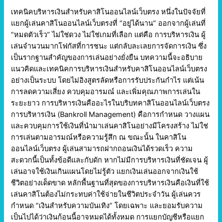
ผู้
เทคนิคบริหารเงินสำหรับคาสิโนออนไลน์เว็บตรง หนึ่งในปัจจัยที่
เล่น
แยกผู้เล่นคาสิโนออนไลน์เว็บตรงที่ “อยู่ได้นาน” ออกจากผู้เล่นที่
จริง
“หมดตัวเร็ว” ไม่ใช่ดวง ไม่ใช่เกมที่เลือก แต่คือ การบริหารเงิน ผู้
|
เล่นจำนวนมากโฟกัสที่การชนะ แต่กลับละเลยการจัดการเงิน ซึ่ง
คา
เป็นรากฐานสำคัญของการเล่นอย่างยั่งยืน บทความนี้จะอธิบาย
สิ
แนวคิดและเทคนิคการบริหารเงินสำหรับคาสิโนออนไลน์เว็บตรง
โน
อย่างเป็นระบบ โดยไม่อิงสูตรลัดหรือการรับประกันกำไร แต่เน้น
ออนไลน์
การลดความเสี่ยง ควบคุมอารมณ์ และเพิ่มคุณภาพการเล่นใน
เว็บ
ระยะยาว การบริหารเงินคืออะไรในบริบทคาสิโนออนไลน์เว็บตรง
ตรง
การบริหารเงิน (Bankroll Management) คือการกำหนด วางแผน
และควบคุมการใช้เงินที่นำมาเล่นคาสิโนอย่างมีโครงสร้าง ไม่ใช่
การเล่นตามอารมณ์หรือความรู้สึก ณ ขณะนั้น ในคาสิโน
ออนไลน์เว็บตรง ผู้เล่นสามารถฝากถอนเงินได้รวดเร็ว ความ
สะดวกนี้เป็นทั้งข้อดีและกับดัก หากไม่มีการบริหารเงินที่ชัดเจน ผู้
เล่นอาจใช้เงินเกินแผนโดยไม่รู้ตัว แยกเงินเล่นออกจากเงินใช้
ชีวิตอย่างเด็ดขาด หลักพื้นฐานที่สุดของการบริหารเงินคือเงินที่ใช้
เล่นคาสิโนต้องไม่กระทบค่าใช้จ่ายในชีวิตประจำวัน ผู้เล่นควร
กำหนด “เงินสำหรับความบันเทิง” โดยเฉพาะ และยอมรับความ
เป็นไปได้ว่าเงินก้อนนี้อาจหมดได้ทั้งหมด การแยกบัญชีหรือแยก